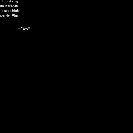
als und zeigt
rtausschnitte
in menschlich
ubender Film.