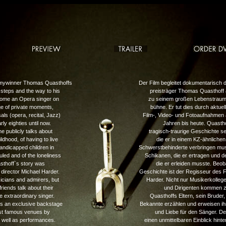
mywinner Thomas Quasthoffs
Der Film begleitet dokumentarisc
steps and the way to his
preisträger Thomas Quasthoff
ecome an Opera singer on
zu seinem großen Lebenstraum
ge of private moments,
bühne. Er tut dies durch aktuel
ls (opera, recital, Jazz)
Film-, Video- und Fotoaufnahmen
ly eighties until now.
Jahren bis heute. Quastho
he publicly talks about
tragisch-traurige Geschichte se
ildhood, of having to live
die er in einem KZ-ähnlichen
handicapped children in
Schwerstbehinderte verbringen mu
uled and of the loneliness
Schikanen, die er ertragen und d
asthoff`s story was
die er erleiden musste. Beob
 director Michael Harder.
Geschichte ist der Regisseur des F
icians and admirers, but
Harder. Nicht nur Musikerkolleg
friends talk about their
und Dirigenten kommen z
e extraordinary singer.
Quasthoffs Eltern, sein Bruder
rs an exclusive backstage
Bekannte erzählen und erweisen i
ost famous venues by
und Liebe für den Sänger. Der
 well as performances.
einen unmittelbaren Einblick hinte