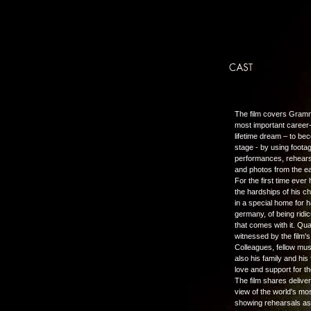
The film covers Gram
most important career-
lifetime dream – to b
stage - by using foota
performances, rehearsa
and photos from the ear
For the first time ever 
the hardships of his ch
in a special home for 
germany, of being ridic
that comes with it. Qu
witnessed by the film's
Colleagues, fellow mus
also his family and his 
love and support for th
The film shares delive
view of the world's m
showing rehearsals as