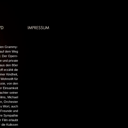
h den Grammy-
 auf dem Weg
: Der Opern-
le und private
 aus den 80er
ff erzählt die
iner Kindheit,
 Wohnstift für
sste, von den
er Einsamkeit
achter seiner
ilms, Michael
en, Orchester
u Wort, auch
, Freunde und
hre Sympathie
 Film erlaubt
r die Kulissen