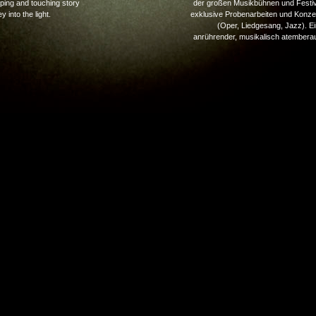
pping and touching story
der großen Musikbühnen und Festiv
 into the light.
exklusive Probenarbeiten und Konze
(Oper, Liedgesang, Jazz). E
anrührender, musikalisch atembera