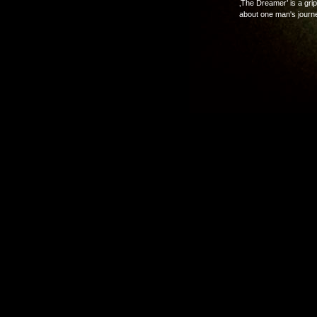
‚The Dreamer’ is a gri
about one man's journey